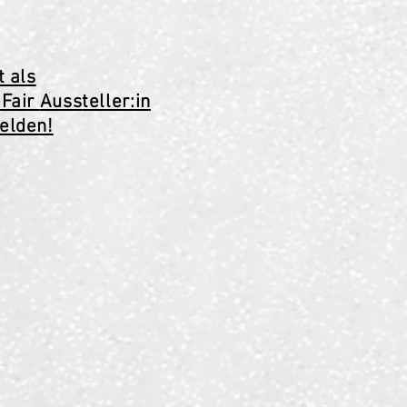
t als
eFair
Auss
teller:in
elden
!