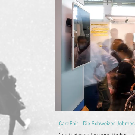
CareF
air - Die Schw
eizer Jobme
s