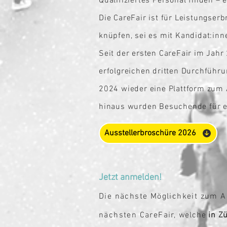
Qualifiziertes Personal finden –
Die CareFair ist für Leistungser
knüpfe
n, se
i es mit Kandidat:in
S
eit der ersten CareFair im Jahr
erf
olgreichen dritten Durchführu
2024 wieder eine Plattform zum
hinaus wurden Besuchende für ei
Ausstellerbroschüre 2026
Jetzt anmelden!
Die nächste Möglic
hkeit zu
m A
näch
sten CareFair,
welche
in Z