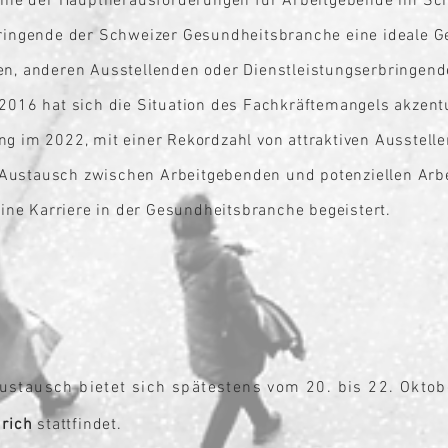
 eine der Hauptherausforderungen für Arbeitgebende
im S
c
bringende der
Schweizer Gesundheitsbranche eine ideale Ge
nen, anderen Ausstellenden oder Dienstleistungserbringend
 2016 hat sich die Situation des Fachkräftemangels akzent
ng im 2022, mit einer Rekordzahl von attraktiven Ausstell
 Austausch zwischen Arbeitgebenden und potenziellen Ar
ne Karriere in der Gesundheitsbranche begeistert.
ustausch bietet sich spätestens vom 20. bis 22. Oktob
ürich
stattfindet.